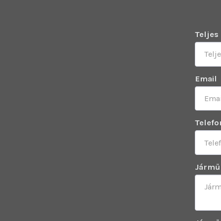
Teljes
Email
Telef
Jármű 