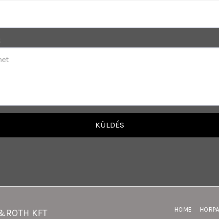
t
KÜLDÉS
HOME
HORP
R&ROTH KFT