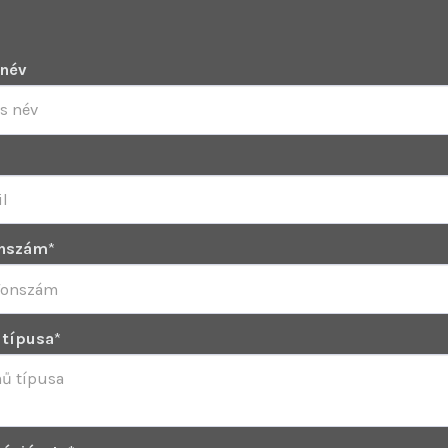
 név
onszám
*
típusa
*