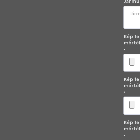
Jármű 
Kép fe
mérté
*
Kép fe
mérté
*
Kép fe
mérték
*